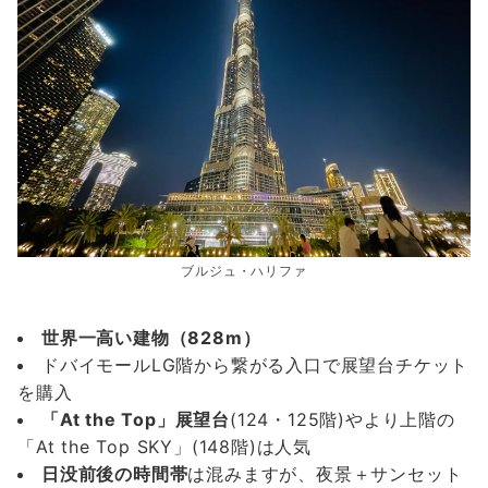
ブルジュ・ハリファ
世界一高い建物（828m）
ドバイモールLG階から繋がる入口で展望台チケット
を購入
「At the Top」展望台
(124・125階)やより上階の
「At the Top SKY」(148階)は人気
日没前後の時間帯
は混みますが、夜景＋サンセット