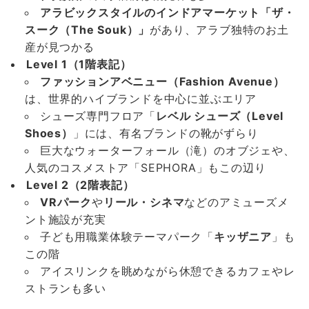
アラビックスタイルのインドアマーケット「ザ・
スーク（The Souk）」
があり、アラブ独特のお土
産が見つかる
Level 1（1階表記）
ファッションアベニュー（Fashion Avenue）
は、世界的ハイブランドを中心に並ぶエリア
シューズ専門フロア「
レベル シューズ（Level
Shoes）
」には、有名ブランドの靴がずらり
巨大なウォーターフォール（滝）のオブジェや、
人気のコスメストア「SEPHORA」もこの辺り
Level 2（2階表記）
VRパーク
や
リール・シネマ
などのアミューズメ
ント施設が充実
子ども用職業体験テーマパーク「
キッザニア
」も
この階
アイスリンクを眺めながら休憩できるカフェやレ
ストランも多い