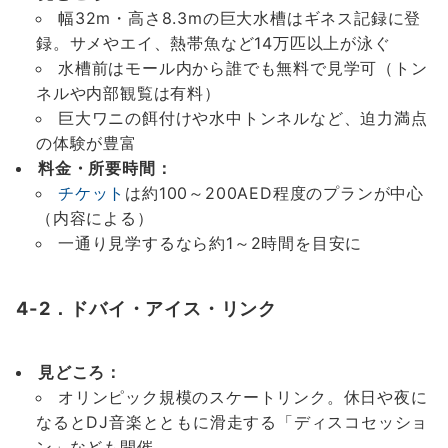
幅32m・高さ8.3mの巨大水槽はギネス記録に登
録。サメやエイ、熱帯魚など14万匹以上が泳ぐ
水槽前はモール内から誰でも無料で見学可（トン
ネルや内部観覧は有料）
巨大ワニの餌付けや水中トンネルなど、迫力満点
の体験が豊富
料金・所要時間：
チケット
は約100～200AED程度のプランが中心
（内容による）
一通り見学するなら約1～2時間を目安に
4-2．ドバイ・アイス・リンク
見どころ：
オリンピック規模のスケートリンク。休日や夜に
なるとDJ音楽とともに滑走する「ディスコセッショ
ン」なども開催