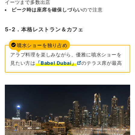
イーツまで多数出店
ピーク時は座席を確保しづらい
ので注意
5-2．本格レストラン＆カフェ
噴水ショーを独り占め
アラブ料理を楽しみながら、優雅に噴水ショーを
見たい方は
「Babel Dubai」
のテラス席が最高