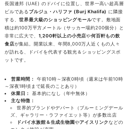
長国連邦 (UAE) のドバイに位置し、世界一高い超高層
ビルである
ブルジュ・ハリファ (Burj Khalifa)
に隣接
する、
世界最大級のショッピングモール
です。敷地面
積は約100万平方メートル（サッカー場約200個分）と
非常に広大で、
1,200軒以上の小売店
や
何百軒もの飲
食店
が集結。開業以来、年間8,000万人近くもの人々
が訪れる、ドバイを代表する観光＆ショッピングスポ
ットです。
営業時間：
午前10時～深夜0時頃（週末は午前10時
～深夜1時頃まで延長のことあり）
休業日：
基本的になし（年中無休）
主な特徴：
世界的ブランドやデパート（ブルーミングデール
ズ、ギャラリー・ラファイエット等）が多数出店
ドバイ水族館＆生成生物園
や
アイスリンク
などの