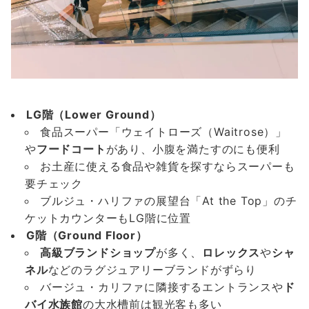
LG階（Lower Ground）
食品スーパー「ウェイトローズ（Waitrose）」
や
フードコート
があり、小腹を満たすのにも便利
お土産に使える食品や雑貨を探すならスーパーも
要チェック
ブルジュ・ハリファの展望台「At the Top」のチ
ケットカウンターもLG階に位置
G階（Ground Floor）
高級ブランドショップ
が多く、
ロレックス
や
シャ
ネル
などのラグジュアリーブランドがずらり
バージュ・カリファに隣接するエントランスや
ド
バイ水族館
の大水槽前は観光客も多い