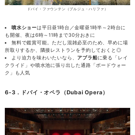
ドバイ・ファウンテン（ブルジュ・ハリファ）
噴水ショー
は平日昼1時台／金曜昼1時半～2時台に
も開催、夜は6時～11時まで30分おきに
無料で鑑賞可能。ただし混雑必至のため、早めに場
所取りするか、隣接レストランを予約しておくと◎
より迫力を味わいたいなら、
アブラ船
に乗る「レイ
クライド」や噴水池に張り出した通路「ボードウォー
ク」も人気
6-3．ドバイ・オペラ（Dubai Opera）