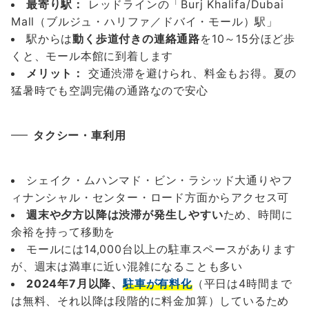
最寄り駅：
レッドラインの「Burj Khalifa/Dubai
Mall（ブルジュ・ハリファ／ドバイ・モール）駅」
駅からは
動く歩道付きの連絡通路
を10～15分ほど歩
くと、モール本館に到着します
メリット：
交通渋滞を避けられ、料金もお得。夏の
猛暑時でも空調完備の通路なので安心
タクシー・車利用
シェイク・ムハンマド・ビン・ラシッド大通りやフ
ィナンシャル・センター・ロード方面からアクセス可
週末や夕方以降は渋滞が発生しやすい
ため、時間に
余裕を持って移動を
モールには14,000台以上の駐車スペースがあります
が、週末は満車に近い混雑になることも多い
2024年7月以降、
駐車が有料化
（平日は4時間まで
は無料、それ以降は段階的に料金加算）しているため