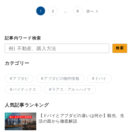
1
2
…
6
次へ
記事内ワード検索
検索
カテゴリー
アブダビ
アブダビの物件情報
ドバイ
バイテックス
ラアス・アル＝ハイマ
人気記事ランキング
1
【ドバイとアブダビの違いは何か】観光、生
活の面から徹底解説