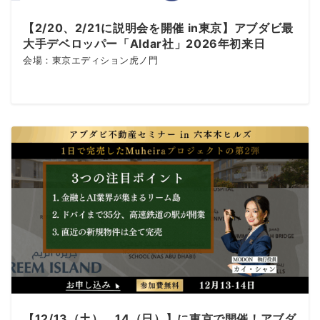
【2/20、2/21に説明会を開催 in東京】アブダビ最
大手デベロッパー「Aldar社」2026年初来日
会場：東京エディション虎ノ門
【12/13（土）、14（日）】に東京で開催！アブダ