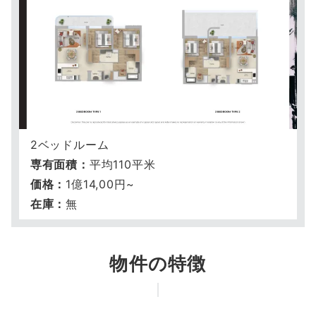
2ベッドルーム
専有面積：
平均110平米
価格：
1億14,00円~
在庫：
無
物件の特徴