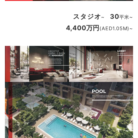
スタジオ
30
~
平米~
4,400万円
(AED1.05M)~