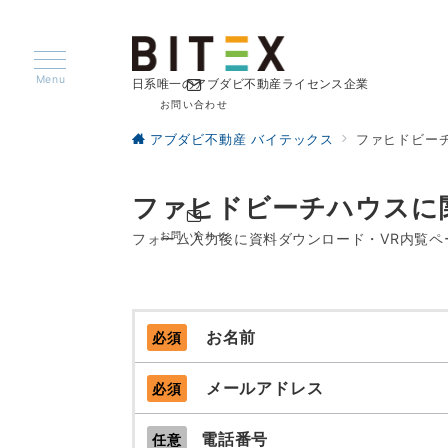
Menu
日系唯一のアブダビ不動産ライセンス企業
お問い合わせ
アブダビ不動産 バイテックス
ファヒドビー
ファヒドビーチハウスに
お問い合わせ
フォーム入力後に資料ダウンロード・VR内覧ペ
お名前
必須
メールアドレス
必須
電話番号
任意