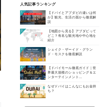
人気記事ランキング
1
【ドバイとアブダビの違いは何
か】観光、生活の面から徹底解
説
2
【地図から見る】アブダビって
どこ？有名な観光地や中心地を
紹介
3
シェイク・ザーイド・グラン
ド・モスクを徹底解説
4
【ドバイモール徹底ガイド｜世
界最大規模のショッピング＆エ
ンターテインメント...
5
なぜドバイはこんなにもお金持
ち？