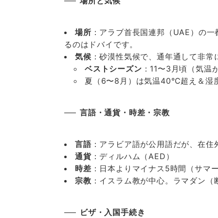
場所と気候
場所
：アラブ首長国連邦（UAE）の
るのはドバイです。
気候
：砂漠性気候で、通年通して非常
ベストシーズン
：11〜3月頃（気
夏（6〜8月）は気温40℃超え＆
言語・通貨・時差・宗教
言語
：アラビア語が公用語だが、在住
通貨
：ディルハム（AED）
時差
：日本よりマイナス5時間（サマ
宗教
：イスラム教が中心。ラマダン（
ビザ・入国手続き