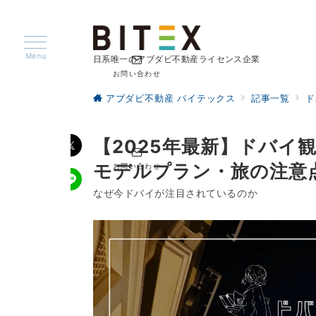
Menu
日系唯一のアブダビ不動産ライセンス企業
お問い合わせ
アブダビ不動産 バイテックス
記事一覧
ド
【2025年最新】ドバイ
モデルプラン・旅の注意
お問い合わせ
なぜ今ドバイが注目されているのか