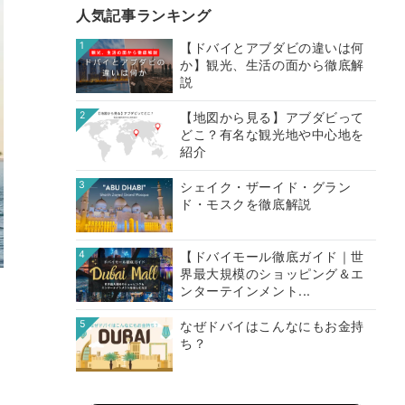
人気記事ランキング
1
【ドバイとアブダビの違いは何
か】観光、生活の面から徹底解
説
2
【地図から見る】アブダビって
どこ？有名な観光地や中心地を
紹介
3
シェイク・ザーイド・グラン
ド・モスクを徹底解説
4
【ドバイモール徹底ガイド｜世
界最大規模のショッピング＆エ
ンターテインメント...
5
なぜドバイはこんなにもお金持
ち？