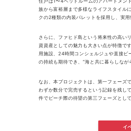
住戸は1〜4ベッドルームのアパートメン
族から富裕層まで多様なライフスタイル
クの2種類の内装パレットを採用し、実
さらに、ファヒド島という将来性の高い
資資産としての魅力も大きい点が特徴で
用施設、24時間コンシェルジュや直接ビ
の持続も期待でき、“海と共に暮らしなが
なお、本プロジェクトは、第一フェーズ
わずか数分で完売するという記録を残し
件でビーチ際の待望の第三フェーズとし
イ