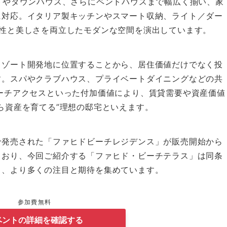
トやタウンハウス、さらにペントハウスまで幅広く揃い、家
に対応。イタリア製キッチンやスマート収納、ライト／ダー
用性と美しさを両立したモダンな空間を演出しています。
リゾート開発地に位置することから、居住価値だけでなく投
す。スパやクラブハウス、プライベートダイニングなどの共
ーチアクセスといった付加価値により、賃貸需要や資産価値
ら資産を育てる”理想の邸宅といえます。
で発売された「ファヒドビーチレジデンス」が販売開始から
ており、今回ご紹介する「ファヒド・ビーチテラス」は同条
て、より多くの注目と期待を集めています。
参加費無料
ベントの詳細を確認する