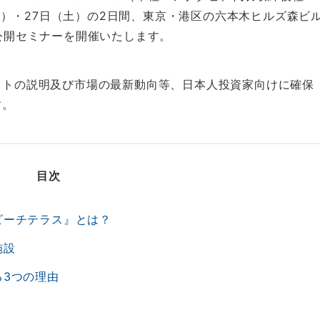
（金）・27日（土）の2日間、東京・港区の六本木ヒルズ森ビ
公開セミナーを開催いたします。
クトの説明及び市場の最新動向等、日本人投資家向けに確保
す。
目次
ビーチテラス』とは？
施設
る3つの理由