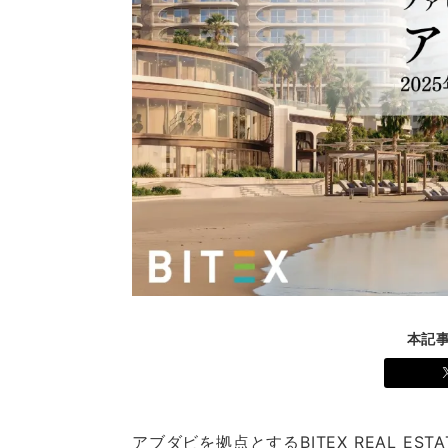
本記
アブダビを拠点とするBITEX REAL EST